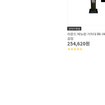
판매자묶음
라운드 메뉴판 거치대 BK-1600 
검정
254,620원
★★★★★