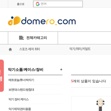
언어
홈으로
전체카테고리
악기/취미/키덜트
스포츠·레저·취미
+
악기소품/케이스/장비
메트로놈/튜너/박자기
5
개의 상품이 있습니다
보면대/스탠드/받침대
악기 장비 케이스
악기제작/관리용품