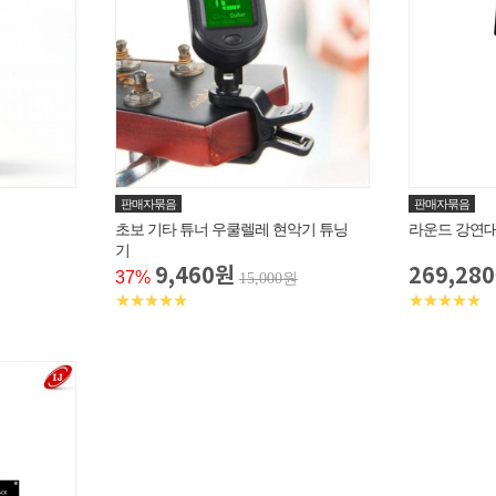
판매자묶음
판매자묶음
초보 기타 튜너 우쿨렐레 현악기 튜닝
라운드 강연대 BK
기
9,460원
269,28
37%
15,000원
★★★★★
★★★★★