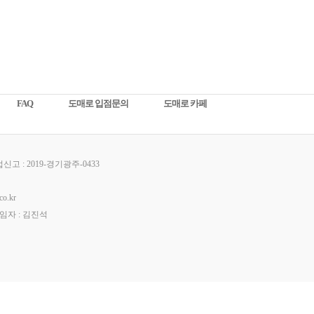
FAQ
도매로 입점문의
도매로 카페
고 : 2019-경기광주-0433
o.kr
책임자 : 김진석