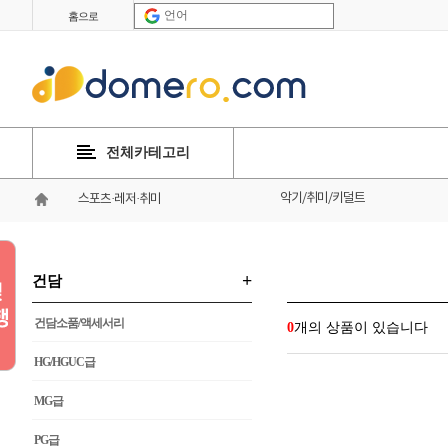
언어
홈으로
전체카테고리
악기/취미/키덜트
스포츠·레저·취미
+
건담
건담소품/액세서리
0
개의 상품이 있습니다
HG/HGUC급
MG급
PG급