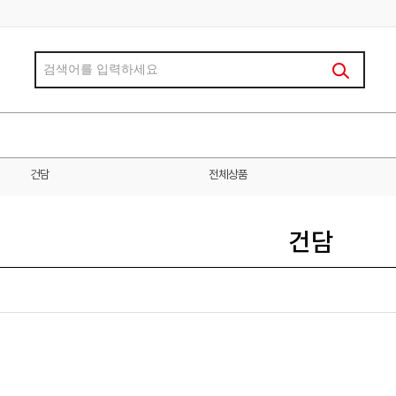
건담
전체상품
건담