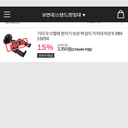
보면대/스탠드/받침대 ▼
0
Items
기타 우크렐레 현악기 보관 벽걸이 거치대 마운트 MM-
10094
15%
3,950원
3,350원
(134point 적립)
판매자묶음