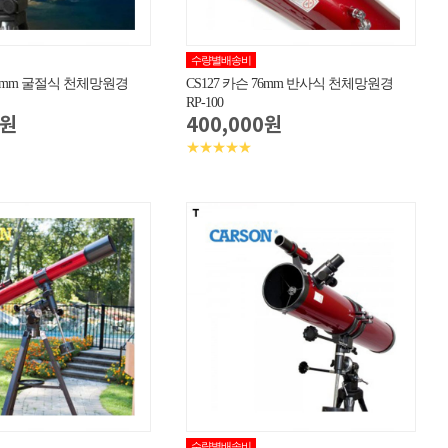
수량별배송비
 80mm 굴절식 천체망원경
CS127 카슨 76mm 반사식 천체망원경
RP-100
0원
400,000원
★★★★★
수량별배송비