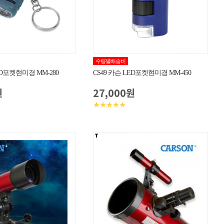
수량별배송비
ED포켓현미경 MM-280
CS49 카슨 LED포켓현미경 MM-450
원
27,000원
★★★★★