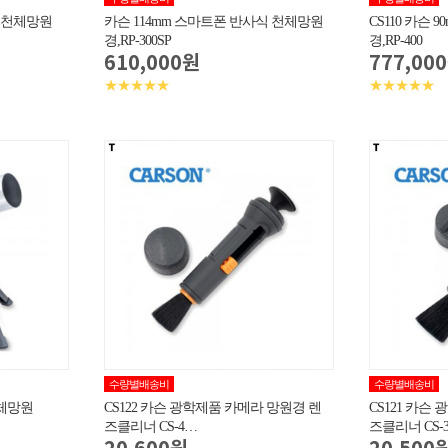
식 천체망원
카슨 114mm 스마트폰 반사식 천체망원
CS110 카슨 
경,RP-300SP
경,RP-400
610,000원
777,00
★★★★★
★★★★★
수량별배송비
수량별배송비
천체망원
CS122 카슨 광학제품 카메라 망원경 렌
CS121 카슨
즈클리너 CS-4…
즈클리너 CS-