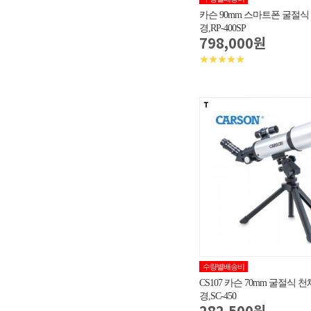
카슨 90mm 스마트폰 굴절
경,RP-400SP
798,000원
★★★★★
수량별배송비
CS107 카슨 70mm 굴절식 
경,SC-450