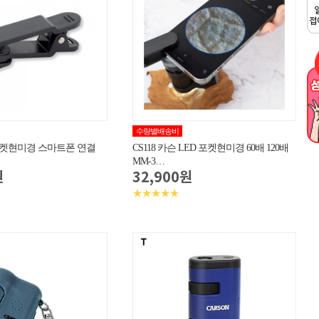
수량별배송비
 포켓현미경 스마트폰 연결
CS118 카슨 LED 포켓현미경 60배 120배
MM-3…
원
32,900원
★★★★★