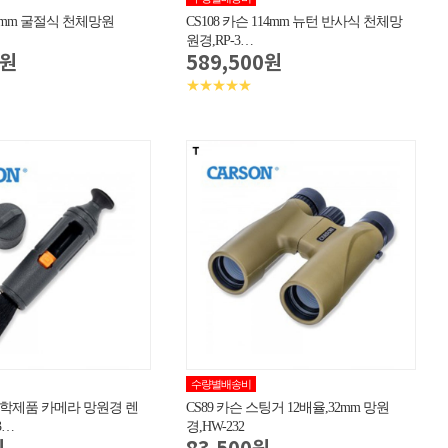
90mm 굴절식 천체망원
CS108 카슨 114mm 뉴턴 반사식 천체망
원경,RP-3…
0원
589,500원
★★★★★
수량별배송비
 광학제품 카메라 망원경 렌
CS89 카슨 스팅거 12배율,32mm 망원
3…
경,HW-232