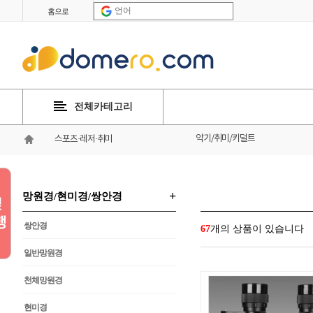
언어
홈으로
전체카테고리
악기/취미/키덜트
스포츠·레저·취미
+
망원경/현미경/쌍안경
쌍안경
67
개의 상품이 있습니다
일반망원경
천체망원경
현미경