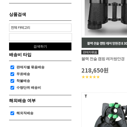
상품검색
판매자묶음
배송비 타입
블랙 전술 캠핑 레저쌍안경
판매자별 묶음배송
218,650원
무료배송
★★★★★
착불배송
수량단위 배송비
해외배송 여부
해외직배송