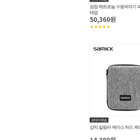
검정 메트로놈 수동박자기 
태엽
50,360원
★★★★★
판매자묶음
삼익 칼림바 케이스 하드 케