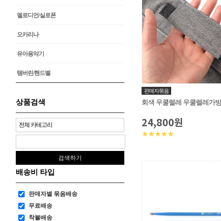
멜로디언/실로폰
오카리나
유아용악기
탬버린/핸드벨
판매자묶음
상품검색
회색 우쿨렐레 우쿨렐레가방
24,800원
★★★★★
배송비 타입
판매자별 묶음배송
무료배송
착불배송