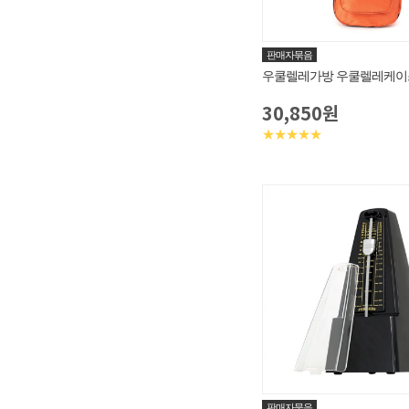
판매자묶음
우쿨렐레가방 우쿨렐레케이
30,850원
★★★★★
판매자묶음