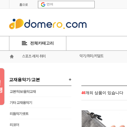
언어
홈으로
전체카테고리
악기/취미/키덜트
스포츠·레저·취미
+
교재용악기/교본
교본/악보/음악교재
40
개의 상품이 있습니다
기타 교재용악기
리듬악기셋트
리코더