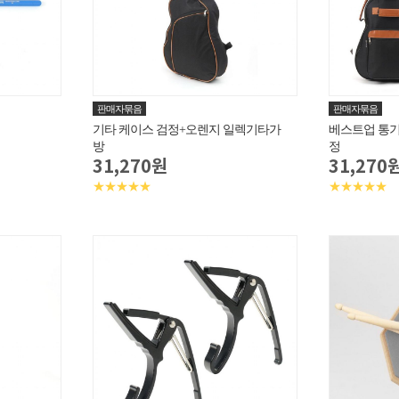
판매자묶음
판매자묶음
기타 케이스 검정+오렌지 일렉기타가
베스트업 통기
방
정
31,270원
31,270
★★★★★
★★★★★