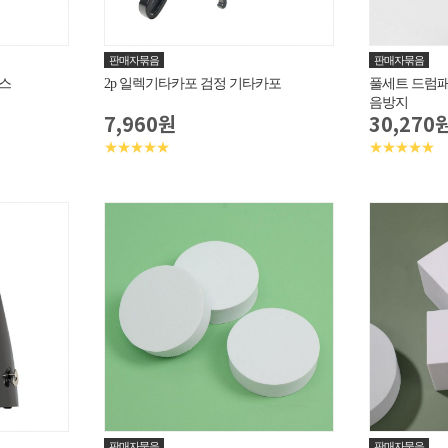
판매자묶음
판매자묶음
스
2p 일렉기타카포 검정 기타카포
풀세트 드럼패
음방지
7,960원
30,270
★★★★★
★★★★★
판매자묶음
판매자묶음