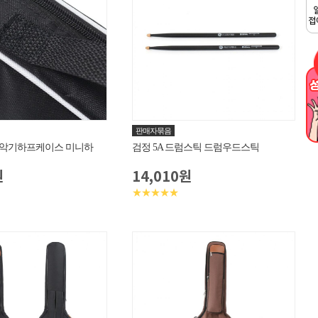
판매자묶음
가방 악기하프케이스 미니하
검정 5A 드럼스틱 드럼우드스틱
원
14,010원
★★★★★