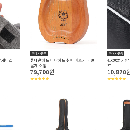
판매자묶음
판매자묶음
 케이스
휴대용하프 미니하프 취미 마호가니 10
41x30cm 
음계 소형
프
79,700원
10,870
★★★★★
★★★★★