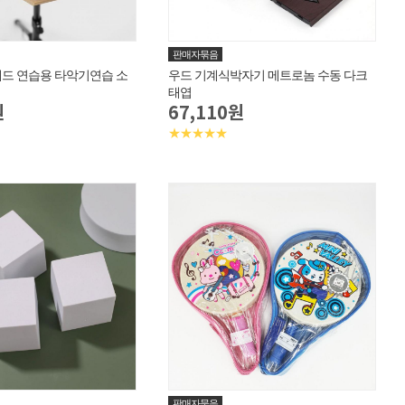
판매자묶음
드 연습용 타악기연습 소
우드 기계식박자기 메트로놈 수동 다크
태엽
원
67,110원
★★★★★
판매자묶음