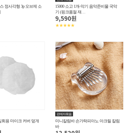
 정사각형 3p 오브제 소
15000 소고 1개-악기 음악준비물 국악
대
기 (핑크품절 재…
9,590원
★★★★★
판매자묶음
일회용 마이크 커버 덮개
미니칼림바 손가락피아노 아크릴 칼림
바