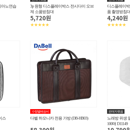
피아노연습
3p 원형 디스플레이박스 전시다이 오브
디스플레이박스
제 소품받침대
품 촬영받침
5,720원
4,240원
★★★★★
★★★★★
수량별배송비
판매자묶음
이스
다벨 하모니카 전용 가방 (DB-HB03)
노래방 위생 
100매 D11149