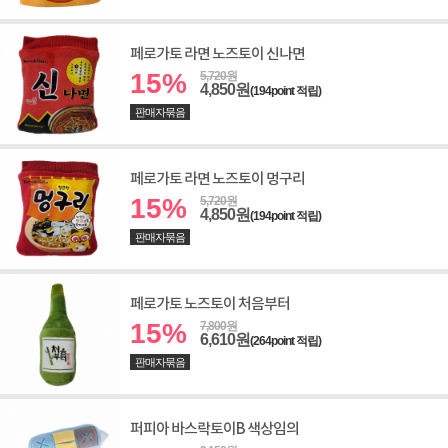
페로가토 라면 노즈토이 신나면
15%
5,720원
4,850원
(194point 적립)
판매자묶음
페로가토 라면 노즈토이 멍구리
15%
5,720원
4,850원
(194point 적립)
판매자묶음
페로가토 노즈토이 처음부터
15%
7,800원
6,610원
(264point 적립)
판매자묶음
퍼피아 바스락토이B 색상임의