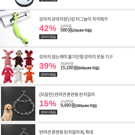
강아지 강아지장난감 터그놀이 치석제거
42%
1,000원
580원
(24point 적립)
판매자묶음
강아지 씹는재미 물기인형 강아지 운동 기구
39%
25,000원
15,180원
(608point 적립)
판매자묶음
(모음전) 반려견 훈련용 핀치칼라
15%
11,200원
9,490원
(380point 적립)
판매자묶음
반려견 훈련용 핀치칼라 XL 특대