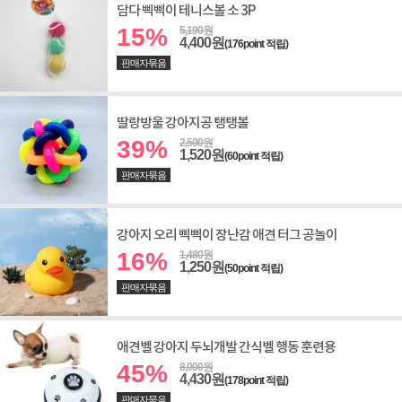
담다 삑삑이 테니스볼 소 3P
15%
5,190원
4,400원
(176point 적립)
판매자묶음
딸랑방울 강아지공 탱탱볼
39%
2,500원
1,520원
(60point 적립)
판매자묶음
강아지 오리 삑삑이 장난감 애견 터그 공놀이
16%
1,480원
1,250원
(50point 적립)
판매자묶음
애견벨 강아지 두뇌개발 간식벨 행동 훈련용
45%
8,000원
4,430원
(178point 적립)
판매자묶음