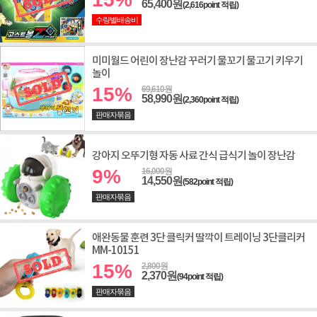
65,400원
(2,616point 적립)
수량별배송비
미미월드 어린이 장난감 꾸러기 물꼬기 물고기 키우기
놀이
15%
69,610원
58,990원
(2,360point 적립)
판매자묶음
강아지 오뚜기형 자동 사료 간식 급식기 놀이 장난감
9%
16,000원
14,550원
(582point 적립)
판매자묶음
애완동물 훈련 3단 클릭커 딸깍이 트레이닝 3단클리커
MM-10151
15%
2,800원
2,370원
(94point 적립)
판매자묶음