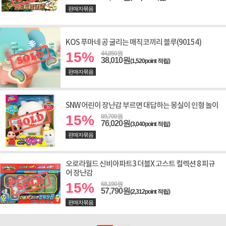
판매자묶음
KOS 푸마네 공 굴리는 매직코끼리 블루(90154)
15%
44,850원
38,010원
(1,520point 적립)
판매자묶음
SNW 어린이 장난감 부르면 대답하는 몽실이 인형 놀이
15%
89,700원
76,020원
(3,040point 적립)
판매자묶음
오로라월드 신비아파트3 더블X 고스트 컬렉션 8 피규
어 장난감
15%
68,190원
57,790원
(2,312point 적립)
판매자묶음