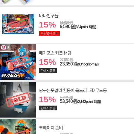
바다친구들
15%
11,320원
9,590원
(384point 적립)
수량별배송비
메가포스 카봇 랜덤
15%
27,550원
23,350원
(934point 적립)
판매자묶음
짱구는못말려 흰둥이 목도리 LED 무드등
15%
63,180원
53,540원
(2,142point 적립)
판매자묶음
크레이지 좀비