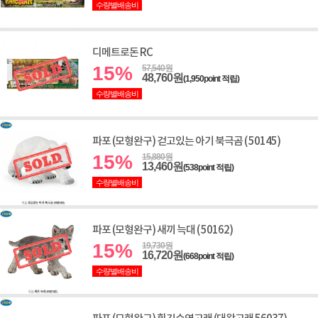
수량별배송비
디메트로돈 RC
15%
57,540원
48,760원
(1,950point 적립)
수량별배송비
파포 (모형완구) 걷고있는 아기 북극곰 ( 50145)
15%
15,880원
13,460원
(538point 적립)
수량별배송비
파포 (모형완구) 새끼 늑대 ( 50162)
15%
19,730원
16,720원
(668point 적립)
수량별배송비