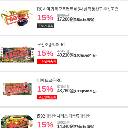
RC 사마귀 리모트컨트롤 3채널 작동완구 무선조종
15%
20,300원
17,200원
(688point 적립)
판매자묶음
무선조종악어RC
15%
47,450원
40,210원
(1,608point 적립)
수량별배송비
디메트로돈 RC
15%
57,540원
48,760원
(1,950point 적립)
수량별배송비
i592 대탐험시리즈 파충류대탐험
15%
16,920원
14,340원
(574point 적립)