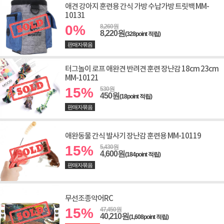
애견 강아지 훈련용 간식 가방 수납가방 트릿백 MM-
10131
0%
8,260원
8,220원
(328point 적립)
판매자묶음
터그놀이 로프 애완견 반려견 훈련 장난감 18cm 23cm
MM-10121
15%
530원
450원
(18point 적립)
판매자묶음
애완동물 간식 발사기 장난감 훈련용 MM-10119
15%
5,430원
4,600원
(184point 적립)
판매자묶음
무선조종악어RC
15%
47,450원
40,210원
(1,608point 적립)