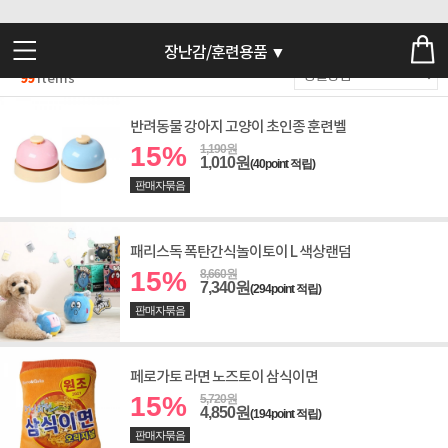
장난감/훈련용품 ▼
99
Items
반려동물 강아지 고양이 초인종 훈련벨
15%
1,190원
1,010원
(40point 적립)
판매자묶음
패리스독 폭탄간식놀이토이 L 색상랜덤
15%
8,660원
7,340원
(294point 적립)
판매자묶음
페로가토 라면 노즈토이 삼식이면
15%
5,720원
4,850원
(194point 적립)
판매자묶음