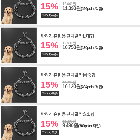
15%
13,440원
11,390원
(456point 적립)
판매자묶음
반려견 훈련용 핀치칼라 L 대형
15%
12,690원
10,750원
(430point 적립)
판매자묶음
반려견 훈련용 핀치칼라 M 중형
15%
11,940원
10,120원
(404point 적립)
판매자묶음
반려견 훈련용 핀치칼라 S 소형
15%
11,200원
9,490원
(380point 적립)
판매자묶음