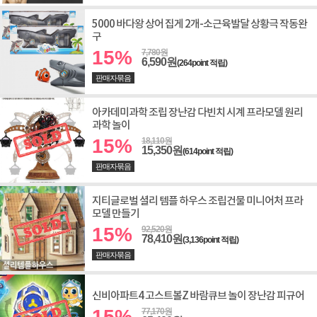
5000 바다왕 상어 집게 2개-소근육발달 상황극 작동완
구
15%
7,780원
6,590원
(264point 적립)
판매자묶음
아카데미과학 조립 장난감 다빈치 시계 프라모델 원리
과학 놀이
15%
18,110원
15,350원
(614point 적립)
판매자묶음
지티글로벌 셜리 템플 하우스 조립건물 미니어처 프라
모델 만들기
15%
92,520원
78,410원
(3,136point 적립)
판매자묶음
신비아파트4 고스트볼Z 바람큐브 놀이 장난감 피규어
15%
77,170원