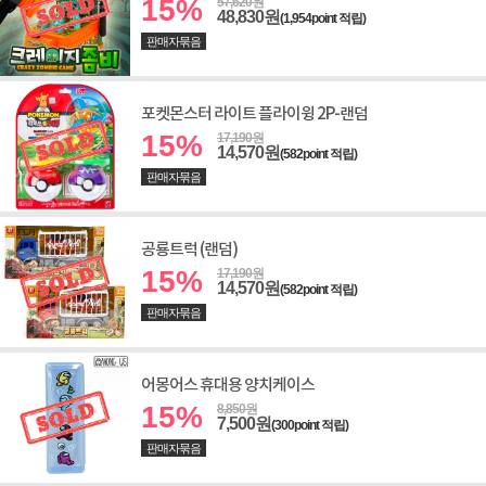
15%
57,620원
48,830원
(1,954point 적립)
판매자묶음
포켓몬스터 라이트 플라이윙 2P-랜덤
15%
17,190원
14,570원
(582point 적립)
판매자묶음
공룡트럭 (랜덤)
15%
17,190원
14,570원
(582point 적립)
판매자묶음
어몽어스 휴대용 양치케이스
15%
8,850원
7,500원
(300point 적립)
판매자묶음