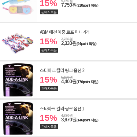
15%
9,150원
7,750원
(310point 적립)
판매자묶음
ABM 애견 이중 로프 미니 4개
15%
2,750원
2,330원
(94point 적립)
판매자묶음
스타마크 칼라 링크 옵션 2
15%
5,190원
4,400원
(176point 적립)
판매자묶음
스타마크 칼라 링크 옵션 1
15%
4,330원
3,670원
(146point 적립)
판매자묶음