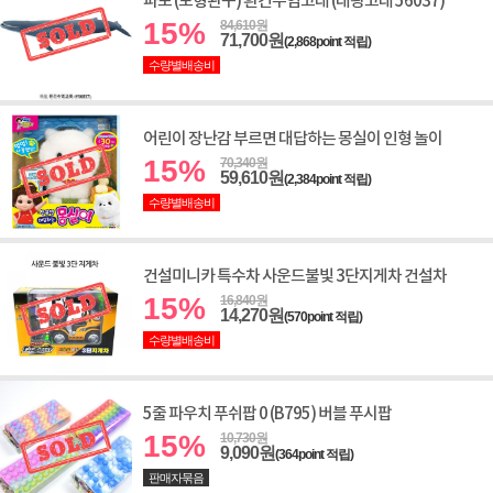
파포 (모형완구) 흰긴수염고래 (대왕고래 56037)
15%
84,610원
71,700원
(2,868point 적립)
수량별배송비
어린이 장난감 부르면 대답하는 몽실이 인형 놀이
15%
70,340원
59,610원
(2,384point 적립)
수량별배송비
건설미니카 특수차 사운드불빛 3단지게차 건설차
15%
16,840원
14,270원
(570point 적립)
수량별배송비
5줄 파우치 푸쉬팝 0 (B795) 버블 푸시팝
15%
10,730원
9,090원
(364point 적립)
판매자묶음