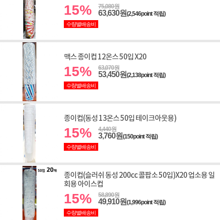
15%
75,080원
63,630원
(2,546point 적립)
수량별배송비
맥스 종이컵 12온스 50입 X20
15%
63,070원
53,450원
(2,138point 적립)
수량별배송비
종이컵(동성 13온스 50입 테이크아웃용)
15%
4,440원
3,760원
(150point 적립)
수량별배송비
종이컵(슬러쉬 동성 200cc 콜팝소 50입)X20 업소용 일
회용 아이스컵
15%
58,890원
49,910원
(1,996point 적립)
수량별배송비