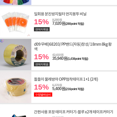
일회용 분진방지필터 먼지봉투 비닐
15%
8,280원
7,020원
(280point 적립)
판매자묶음
d09 무배)68203/ PP밴드(자동)창성/ 18mm 8kg 황
색
15%
42,410원
35,940원
(1,438point 적립)
판매자묶음
돌돌이 물레방아 OPP점착테이프 1+1 (2개)
15%
6,370원
5,400원
(216point 적립)
수량별배송비
간편사용 포장 테이프 커터기-블루 x2개 테이프커터기