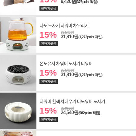
9,420원
(376point 적립)
판매자묶음
다도 도자기 티워머 차우리기
15%
37,540원
31,810원
(1,272point 적립)
판매자묶음
온도유지 차워머 도자기 티워머
15%
37,540원
31,810원
(1,272point 적립)
판매자묶음
티워머 흰색 차데우기 다도워머 도자기
15%
28,960원
24,540원
(982point 적립)
판매자묶음