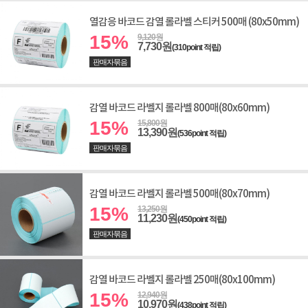
열감응 바코드 감열 롤라벨 스티커 500매 (80x50mm)
15%
9,120원
7,730원
(310point 적립)
판매자묶음
감열 바코드 라벨지 롤라벨 800매(80x60mm)
15%
15,800원
13,390원
(536point 적립)
판매자묶음
감열 바코드 라벨지 롤라벨 500매(80x70mm)
15%
13,250원
11,230원
(450point 적립)
판매자묶음
감열 바코드 라벨지 롤라벨 250매(80x100mm)
15%
12,940원
10,970원
(438point 적립)