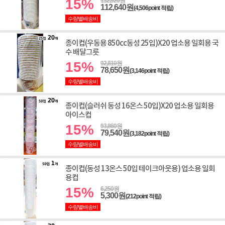
15%
132,920원
112,640원
(4,506point 적립)
수량별배송비
종이컵(우동용 850cc동성 25입)X20 업소용 일회용 국
수 배달그릇
15%
92,810원
78,650원
(3,146point 적립)
수량별배송비
종이컵(슬러쉬 동성 16온스 50입)X20 업소용 일회용
아이스컵
15%
93,860원
79,540원
(3,182point 적립)
수량별배송비
종이컵(동성 13온스 50입 테이크아웃용) 업소용 일회
용컵
15%
6,250원
5,300원
(212point 적립)
수량별배송비