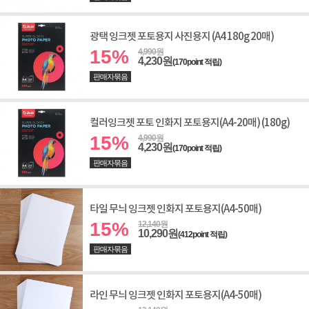
광택 잉크젯 포토용지 사진용지 (A4 180g 20매)
15%
4,990원
4,230원
(170point 적립)
판매자묶음
컬러잉크젯 포토 인화지 포토용지(A4-20매) (180g)
15%
4,990원
4,230원
(170point 적립)
판매자묶음
타일 무늬 잉크젯 인화지 포토용지(A4-50매)
15%
12,140원
10,290원
(412point 적립)
판매자묶음
라인 무늬 잉크젯 인화지 포토용지(A4-50매)