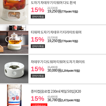
도자기 차데우기 티워머 다도 흰색
15%
22,720원
19,250원
(770point 적립)
판매자묶음
티워머 도자기 차데우기 티라이트워머
15%
22,720원
19,250원
(770point 적립)
판매자묶음
차데우기 다도워머 티워머 도자기 화이트
15%
35,490원
30,080원
(1,204point 적립)
판매자묶음
종이컵(음료컵 230ml 제일 50입)X20
15%
43,400원
36,780원
(1,472point 적립)
수량별배송비