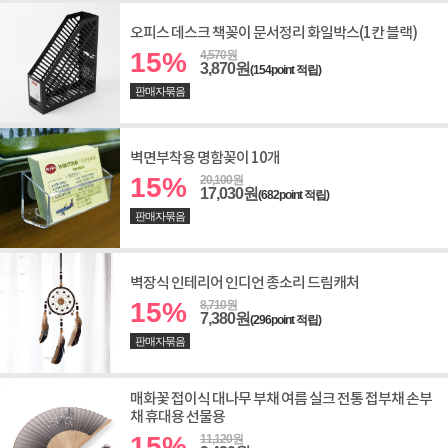
오피스 데스크 책꽂이 문서정리 화일박스(1칸 블랙)
15%
4,570원
3,870원
(154point 적립)
판매자묶음
벽면부착용 명함꽂이 10개
15%
20,100원
17,030원
(682point 적립)
판매자묶음
벽장식 인테리어 인디언 종소리 드림캐처
15%
8,710원
7,380원
(296point 적립)
판매자묶음
매화꽃 접이식 대나무 부채 여름 실크 전통 접부채 손부
채 휴대용 선물용
15%
11,120원