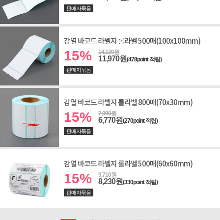
판매자묶음
감열 바코드 라벨지 롤라벨 500매(100x100mm)
15%
14,120원
11,970원
(478point 적립)
판매자묶음
감열 바코드 라벨지 롤라벨 800매(70x30mm)
15%
7,990원
6,770원
(270point 적립)
판매자묶음
감열 바코드 라벨지 롤라벨 500매(60x60mm)
15%
9,710원
8,230원
(330point 적립)
판매자묶음