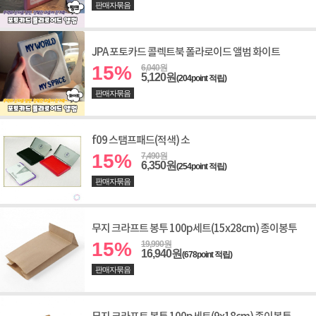
판매자묶음
JPA 포토카드 콜렉트북 폴라로이드 앨범 화이트
15%
6,040원
5,120원
(204point 적립)
판매자묶음
f09 스탬프패드(적색) 소
15%
7,490원
6,350원
(254point 적립)
판매자묶음
무지 크라프트 봉투 100p세트(15x28cm) 종이봉투
15%
19,990원
16,940원
(678point 적립)
판매자묶음