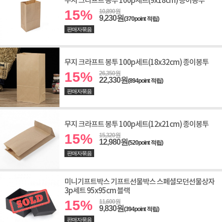
무지 크라프트 봉투 100p세트(9x18cm) 종이봉투
15%
10,890원
9,230원
(370point 적립)
판매자묶음
무지 크라프트 봉투 100p세트(18x32cm) 종이봉투
15%
26,350원
22,330원
(894point 적립)
판매자묶음
무지 크라프트 봉투 100p세트(12x21cm) 종이봉투
15%
15,320원
12,980원
(520point 적립)
판매자묶음
미니기프트박스 기프트선물박스 스페셜모던선물상자
3p세트 95x95cm 블랙
15%
11,600원
9,830원
(394point 적립)
판매자묶음