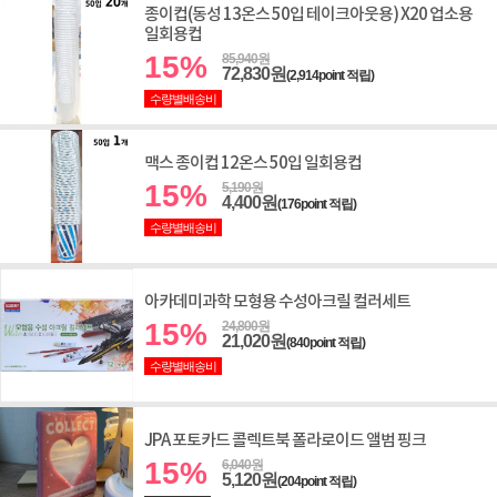
종이컵(동성 13온스 50입 테이크아웃용) X20 업소용
일회용컵
15%
85,940원
72,830원
(2,914point 적립)
수량별배송비
맥스 종이컵 12온스 50입 일회용컵
15%
5,190원
4,400원
(176point 적립)
수량별배송비
아카데미과학 모형용 수성아크릴 컬러세트
15%
24,800원
21,020원
(840point 적립)
수량별배송비
JPA 포토카드 콜렉트북 폴라로이드 앨범 핑크
15%
6,040원
5,120원
(204point 적립)