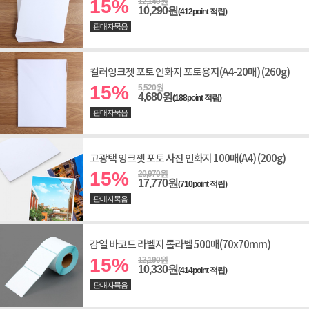
15%
12,140원
10,290원
(412point 적립)
판매자묶음
컬러잉크젯 포토 인화지 포토용지(A4-20매) (260g)
15%
5,520원
4,680원
(188point 적립)
판매자묶음
고광택 잉크젯 포토 사진 인화지 100매(A4) (200g)
15%
20,970원
17,770원
(710point 적립)
판매자묶음
감열 바코드 라벨지 롤라벨 500매(70x70mm)
15%
12,190원
10,330원
(414point 적립)
판매자묶음