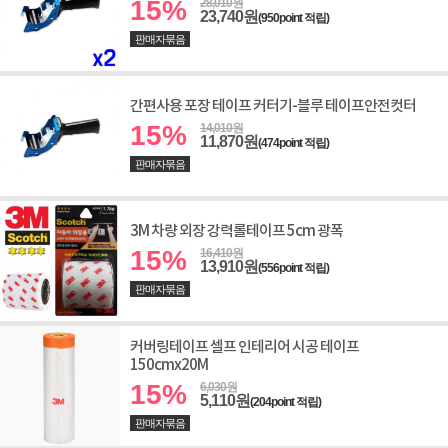
15%
28,010원
23,740원
(950point 적립)
판매자묶음
간편사용 포장 테이프 커터기-블루 테이프안전컷터
15%
14,010원
11,870원
(474point 적립)
판매자묶음
3M 차량 외장 강력롤테이프 5cm 광폭
15%
16,410원
13,910원
(556point 적립)
판매자묶음
커버링테이프 셀프 인테리어 시공 테이프
150cmx20M
15%
6,030원
5,110원
(204point 적립)
판매자묶음