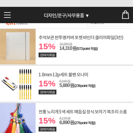
디자인/문구/사무용품 ▼
6,671
Items
추억보관 반투명커버 포켓 바인더 클리어화일(3칸)
15%
16,890원
14,310원
(572point 적립)
판매자묶음
1.0mm 12p세트 볼펜 모나미
15%
6,940원
5,880원
(236point 적립)
판매자묶음
전통 노리개 5색 세트 매듭실 장식 보자기 복조리 소품
15%
8,130원
6,890원
(276point 적립)
판매자묶음