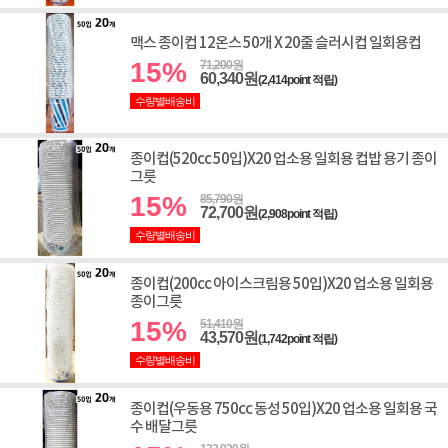
맥스 종이컵 12온스 50개 X 20줄 슬러시컵 일회용컵
15%
71,200원
60,340원
(2,414point 적립)
수량별배송비
종이컵(520cc 50입)X20 업소용 일회용 컵밥 용기 종이
그릇
15%
85,790원
72,700원
(2,908point 적립)
수량별배송비
종이컵(200cc 아이스크림용 50입)X20 업소용 일회용
종이그릇
15%
51,410원
43,570원
(1,742point 적립)
수량별배송비
종이컵(우동용 750cc 동성 50입)X20 업소용 일회용 국
수 배달그릇