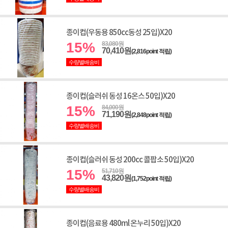
종이컵(우동용 850cc동성 25입)X20
15%
83,080원
70,410원
(2,816point 적립)
수량별배송비
종이컵(슬러쉬 동성 16온스 50입)X20
15%
84,000원
71,190원
(2,848point 적립)
수량별배송비
종이컵(슬러쉬 동성 200cc 콜팝소 50입)X20
15%
51,710원
43,820원
(1,752point 적립)
수량별배송비
종이컵(음료용 480ml 온누리 50입)X20