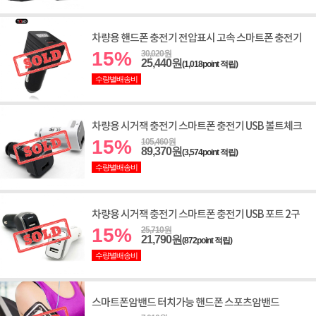
차량용 핸드폰 충전기 전압표시 고속 스마트폰 충전기
15%
30,020원
25,440원
(1,018point 적립)
수량별배송비
차량용 시거잭 충전기 스마트폰 충전기 USB 볼트체크
15%
105,460원
89,370원
(3,574point 적립)
수량별배송비
차량용 시거잭 충전기 스마트폰 충전기 USB 포트 2구
15%
25,710원
21,790원
(872point 적립)
수량별배송비
스마트폰암밴드 터치가능 핸드폰 스포츠암밴드