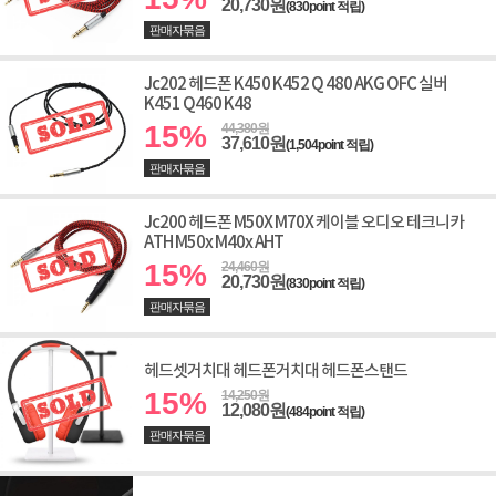
20,730원
(830point 적립)
판매자묶음
Jc202 헤드폰 K450 K452 Q 480 AKG OFC 실버
K451 Q460 K48
15%
44,380원
37,610원
(1,504point 적립)
판매자묶음
Jc200 헤드폰 M50X M70X 케이블 오디오 테크니카
ATH M50x M40x AHT
15%
24,460원
20,730원
(830point 적립)
판매자묶음
헤드셋거치대 헤드폰거치대 헤드폰스탠드
15%
14,250원
12,080원
(484point 적립)
판매자묶음