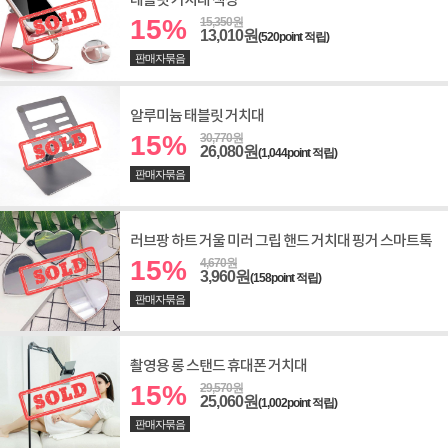
테블릿 거치대 책상
15%
15,350원
13,010원
(520point 적립)
판매자묶음
알루미늄 태블릿 거치대
15%
30,770원
26,080원
(1,044point 적립)
판매자묶음
러브팡 하트 거울 미러 그립 핸드 거치대 핑거 스마트톡
15%
4,670원
3,960원
(158point 적립)
판매자묶음
촬영용 롱 스탠드 휴대폰 거치대
15%
29,570원
25,060원
(1,002point 적립)
판매자묶음