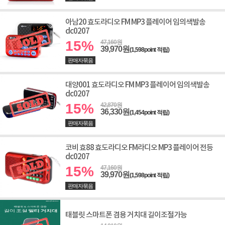
아남20 효도라디오 FM MP3 플레이어 임의색발송
dc0207
15%
47,160원
39,970원
(1,598point 적립)
판매자묶음
대양001 효도라디오 FM MP3 플레이어 임의색발송
dc0207
15%
42,870원
36,330원
(1,454point 적립)
판매자묶음
코비 효88 효도라디오 FM라디오 MP3 플레이어 전등
dc0207
15%
47,160원
39,970원
(1,598point 적립)
판매자묶음
태블릿 스마트폰 겸용 거치대 길이조절가능