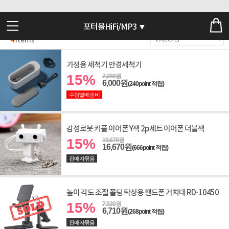
포터블HiFi/MP3 ▼
4
Items
가정용 세척기 안경세척기
15%
7,080원
6,000원
(240point 적립)
수량별배송비
감성로봇 커플 이어폰 Y잭 2p세트 이어폰 더블잭
15%
19,670원
16,670원
(666point 적립)
판매자묶음
높이 각도 조절 폴딩 탁상용 핸드폰 거치대 RD-10450
15%
7,920원
6,710원
(268point 적립)
판매자묶음