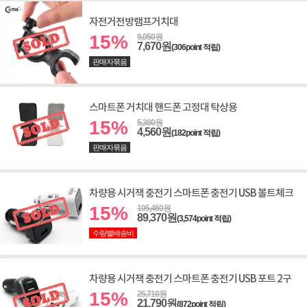
자전거전방램프거치대
15%
9,050원
7,670원
(306point 적립)
판매자묶음
스마트폰 거치대 핸드폰 고정대 탁상용
15%
5,380원
4,560원
(182point 적립)
판매자묶음
차량용 시거잭 충전기 스마트폰 충전기 USB 볼트체크
15%
105,460원
89,370원
(3,574point 적립)
수량별배송비
차량용 시거잭 충전기 스마트폰 충전기 USB 포트 2구
15%
25,710원
21,790원
(872point 적립)