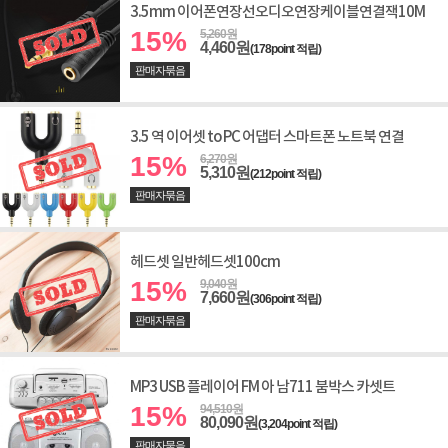
3.5mm 이어폰연장선오디오연장케이블연결잭10M
15%
5,260원
4,460원
(178point 적립)
판매자묶음
3.5 역 이어셋 to PC 어댑터 스마트폰 노트북 연결
15%
6,270원
5,310원
(212point 적립)
판매자묶음
헤드셋 일반헤드셋100cm
15%
9,040원
7,660원
(306point 적립)
판매자묶음
MP3 USB 플레이어 FM 아 남711 붐박스 카셋트
15%
94,510원
80,090원
(3,204point 적립)
판매자묶음