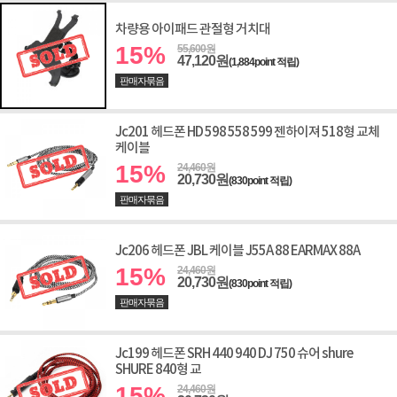
차량용 아이패드 관절형 거치대
15%
55,600원
47,120원
(1,884point 적립)
판매자묶음
Jc201 헤드폰 HD 598 558 599 젠하이져 518형 교체
케이블
15%
24,460원
20,730원
(830point 적립)
판매자묶음
Jc206 헤드폰 JBL 케이블 J55A 88 EARMAX 88A
15%
24,460원
20,730원
(830point 적립)
판매자묶음
Jc199 헤드폰 SRH 440 940 DJ 750 슈어 shure
SHURE 840형 교
15%
24,460원