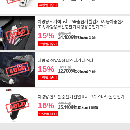
수량별배송비
차량용 시거잭 usb 고속충전기 퀼컴3.0 자동차충전기
고속 차량용무선충전기 차량용충전기고속
15%
28,860원
24,460원
(978point 적립)
수량별배송비
차량 잭 전압측정 테스터기 테스터
15%
14,990원
12,700원
(508point 적립)
수량별배송비
차량용 핸드폰 충전기 전압표시 고속 스마트폰 충전기
15%
30,020원
25,440원
(1,018point 적립)
수량별배송비