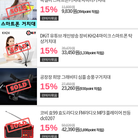
목걸이 스마트폰거치대 자바라거치대
15%
11,600원
9,830원
(394point 적립)
판매자묶음
DKiT 유튜브 개인방송 장비 KH24 마이크 스마트폰 탁
상거치대
15%
39,470원
33,450원
(1,338point 적립)
판매자묶음
공장장 희망 그래비티 심플 송풍구거치대
15%
27,450원
23,260원
(930point 적립)
판매자묶음
코비 효99 효도라디오 FM라디오 MP3 플레이어 전등
dc0207
15%
50,020원
42,390원
(1,696point 적립)
판매자묶음