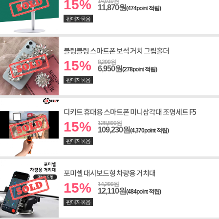
15%
14,010원
11,870원
(474point 적립)
판매자묶음
블링블링 스마트폰 보석 거치 그립홀더
15%
8,200원
6,950원
(278point 적립)
판매자묶음
디키트 휴대용 스마트폰 미니삼각대 조명세트 F5
15%
128,890원
109,230원
(4,370point 적립)
판매자묶음
포미셀 대시보드형 차량용 거치대
15%
14,290원
12,110원
(484point 적립)
판매자묶음