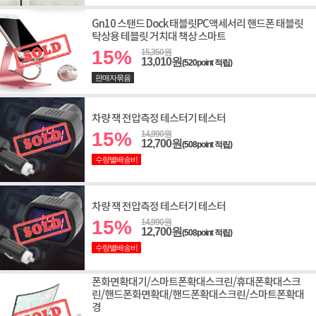
Gn10 스탠드 Dock 태블릿PC액세서리 핸드폰 태블릿
탁상용 테블릿 거치대 책상 스마트
15%
15,350원
13,010원
(520point 적립)
판매자묶음
차량 잭 전압측정 테스터기 테스터
15%
14,990원
12,700원
(508point 적립)
수량별배송비
차량 잭 전압측정 테스터기 테스터
15%
14,990원
12,700원
(508point 적립)
수량별배송비
폰화면확대기/스마트폰확대스크린/휴대폰확대스크
린/핸드폰화면확대/핸드폰확대스크린/스마트폰확대
경