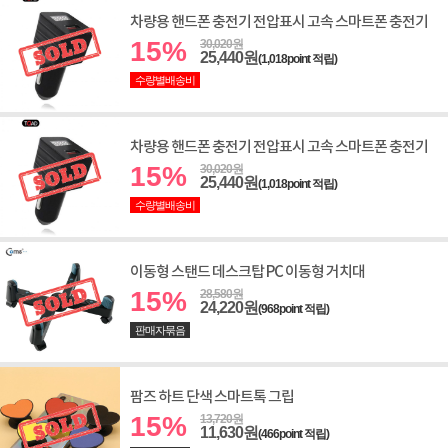
차량용 핸드폰 충전기 전압표시 고속 스마트폰 충전기
15%
30,020원
25,440원
(1,018point 적립)
수량별배송비
차량용 핸드폰 충전기 전압표시 고속 스마트폰 충전기
15%
30,020원
25,440원
(1,018point 적립)
수량별배송비
이동형 스탠드 데스크탑 PC 이동형 거치대
15%
28,580원
24,220원
(968point 적립)
판매자묶음
팜즈 하트 단색 스마트톡 그립
15%
13,720원
11,630원
(466point 적립)