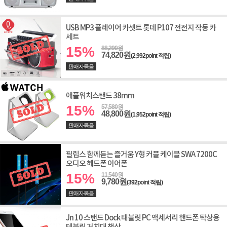
USB MP3 플레이어 카셋트 롯데 P107 전전지 작동 카
세트
15%
88,290원
74,820원
(2,992point 적립)
판매자묶음
애플워치스탠드 38mm
15%
57,580원
48,800원
(1,952point 적립)
판매자묶음
필립스 함께듣는 즐거움 Y형 커플 케이블 SWA 7200C
오디오 헤드폰 이어폰
15%
11,540원
9,780원
(392point 적립)
판매자묶음
Jn 10 스탠드 Dock 태블릿 PC 액세서리 핸드폰 탁상용