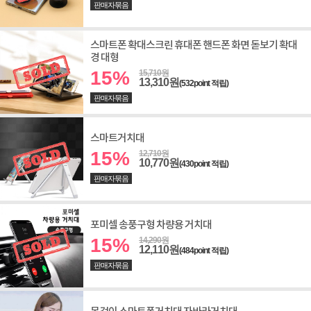
판매자묶음
스마트폰 확대스크린 휴대폰 핸드폰 화면 돋보기 확대
경 대형
15%
15,710원
13,310원
(532point 적립)
판매자묶음
스마트거치대
15%
12,710원
10,770원
(430point 적립)
판매자묶음
포미셀 송풍구형 차량용 거치대
15%
14,290원
12,110원
(484point 적립)
판매자묶음