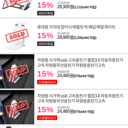
15%
33,390원
28,300원
(1,132point 적립)
판매자묶음
휴대용 거치대 접이식 태블릿 빅 패널 메탈 화이트
15%
35,380원
29,980원
(1,200point 적립)
판매자묶음
차량용 시거잭 usb 고속충전기 퀼컴3.0 자동차충전기
고속 차량용무선충전기 차량용충전기고속
15%
28,860원
24,460원
(978point 적립)
수량별배송비
차량용 시거잭 usb 고속충전기 퀼컴3.0 자동차충전기
고속 차량용무선충전기 차량용충전기고속
15%
28,860원
24,460원
(978point 적립)
수량별배송비