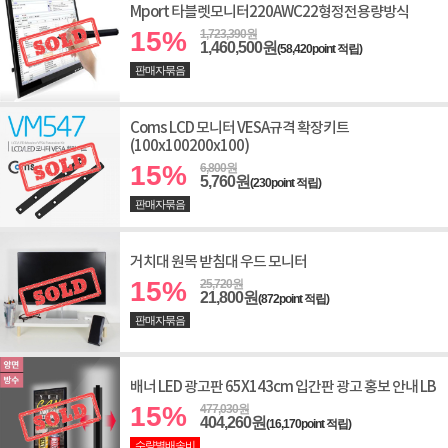
Mport 타블렛모니터220AWC22형정전용량방식
15%
1,723,390원
1,460,500원
(58,420point 적립)
판매자묶음
Coms LCD 모니터 VESA규격 확장키트
(100x100200x100)
15%
6,800원
5,760원
(230point 적립)
판매자묶음
거치대 원목 받침대 우드 모니터
15%
25,720원
21,800원
(872point 적립)
판매자묶음
배너 LED 광고판 65X143cm 입간판 광고 홍보 안내 LB
15%
477,030원
404,260원
(16,170point 적립)
수량별배송비