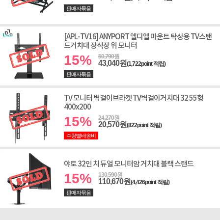
판매자묶음
[APL-TV16] ANYPORT 엘디엘 마운트 탁상용 TV스탠
드거치대 장식장 위 모니터
15%
50,790원
43,040원
(1,722point 적립)
판매자묶음
TV 모니터 벽걸이브라켓 TV벽걸이거치대 32 55형
400x200
15%
24,270원
20,570원
(822point 적립)
수량별배송비
야토 32인 치 듀얼 모니터암 거치대 블랙 스탠드
15%
130,590원
110,670원
(4,426point 적립)
판매자묶음