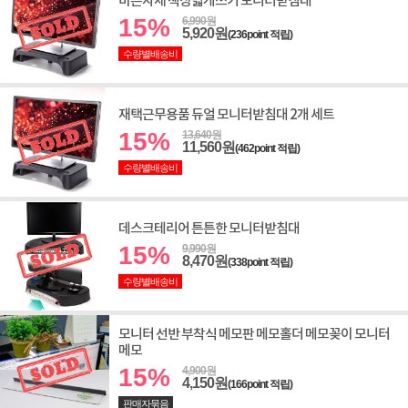
바른자세 책상넓게쓰기 모니터받침대
15%
6,990원
5,920원
(236point 적립)
수량별배송비
재택근무용품 듀얼 모니터받침대 2개 세트
15%
13,640원
11,560원
(462point 적립)
수량별배송비
데스크테리어 튼튼한 모니터받침대
15%
9,990원
8,470원
(338point 적립)
수량별배송비
모니터 선반 부착식 메모판 메모홀더 메모꽂이 모니터
메모
15%
4,900원
4,150원
(166point 적립)
판매자묶음