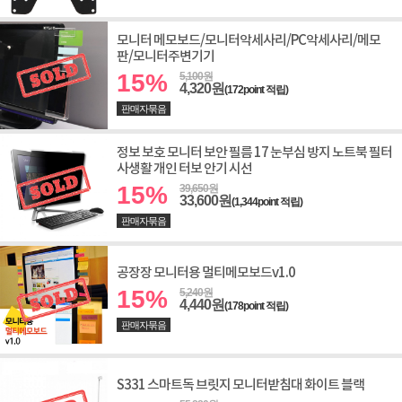
모니터 메모보드/모니터악세사리/PC악세사리/메모
판/모니터주변기기
15%
5,100원
4,320원
(172point 적립)
판매자묶음
정보 보호 모니터 보안 필름 17 눈부심 방지 노트북 필터
사생활 개인 터보 안기 시선
15%
39,650원
33,600원
(1,344point 적립)
판매자묶음
공장장 모니터용 멀티메모보드v1.0
15%
5,240원
4,440원
(178point 적립)
판매자묶음
S331 스마트독 브릿지 모니터받침대 화이트 블랙