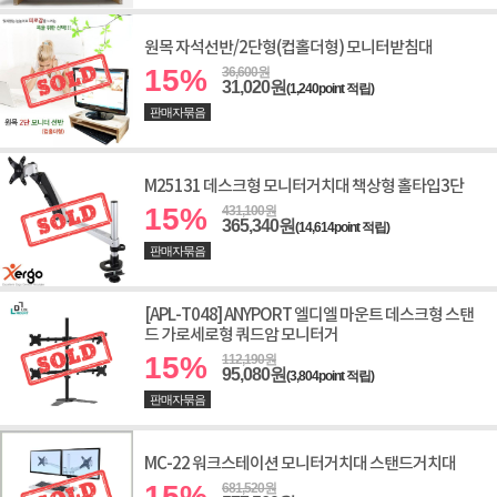
원목 자석선반/2단형(컵홀더형) 모니터받침대
15%
36,600원
31,020원
(1,240point 적립)
판매자묶음
M25131 데스크형 모니터거치대 책상형 홀타입3단
15%
431,100원
365,340원
(14,614point 적립)
판매자묶음
[APL-T048] ANYPORT 엘디엘 마운트 데스크형 스탠
드 가로세로형 쿼드암 모니터거
15%
112,190원
95,080원
(3,804point 적립)
판매자묶음
MC-22 워크스테이션 모니터거치대 스탠드거치대
15%
681,520원