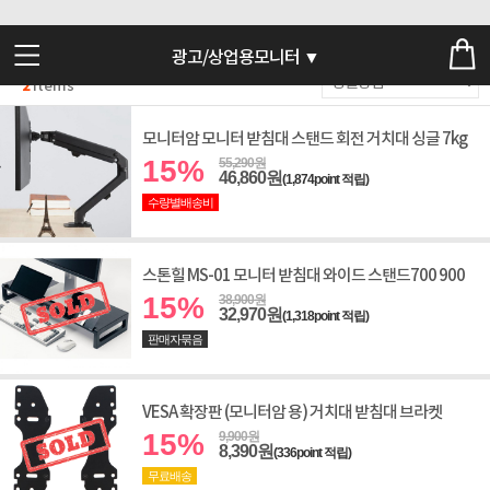
광고/상업용모니터 ▼
2
Items
모니터암 모니터 받침대 스탠드 회전 거치대 싱글 7kg
15%
55,290원
46,860원
(1,874point 적립)
수량별배송비
스톤힐 MS-01 모니터 받침대 와이드 스탠드700 900
15%
38,900원
32,970원
(1,318point 적립)
판매자묶음
VESA 확장판 (모니터암 용) 거치대 받침대 브라켓
15%
9,900원
8,390원
(336point 적립)
무료배송