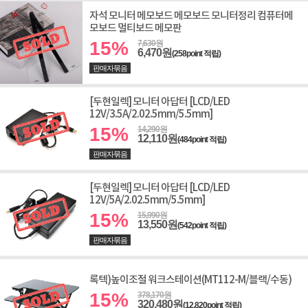
자석 모니터 메모보드 메모보드 모니터정리 컴퓨터메
모보드 멀티보드 메모판
15%
7,630원
6,470원
(258point 적립)
판매자묶음
[두현일렉] 모니터 아답터 [LCD/LED
12V/3.5A/2.02.5mm/5.5mm]
15%
14,290원
12,110원
(484point 적립)
판매자묶음
[두현일렉] 모니터 아답터 [LCD/LED
12V/5A/2.02.5mm/5.5mm]
15%
15,990원
13,550원
(542point 적립)
판매자묶음
록텍)높이조절 워크스테이션(MT112-M/블랙/수동)
15%
378,170원
320,480원
(12,820point 적립)