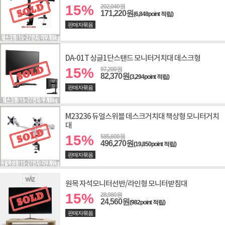
15%
202,040원
171,220원
(6,848point 적립)
판매자묶음
DA-01T 싱글1단스탠드 모니터거치대 데스크형
15%
97,200원
82,370원
(3,294point 적립)
판매자묶음
M23236 듀얼스위블 데스크거치대 책상형 모니터거치
대
15%
585,600원
496,270원
(19,850point 적립)
판매자묶음
원목 자석모니터선반/라인형 모니터받침대
15%
28,980원
24,560원
(982point 적립)
판매자묶음