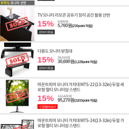
TV 모니터 리모콘 공유기 정리 공간 활용 선반
15%
6,800원
5,760원
(230point 적립)
판매자묶음
다용도 모니터 받침대
15%
36,210원
30,690원
(1,228point 적립)
판매자묶음
마운트피아 모니터 거치대 MTS-22 (13-32in) 듀얼 세
로형 멀티 모니터암 스탠드
15%
112,420원
95,270원
(3,810point 적립)
수량별배송비
마운트피아 모니터 거치대 MTS-24 (13-32in) 듀얼 가
로형 멀티 모니터암 스탠드