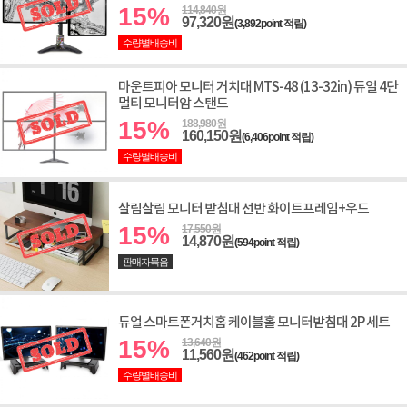
15%
114,840원
97,320원
(3,892point 적립)
수량별배송비
마운트피아 모니터 거치대 MTS-48 (13-32in) 듀얼 4단
멀티 모니터암 스탠드
15%
188,980원
160,150원
(6,406point 적립)
수량별배송비
살림살림 모니터 받침대 선반 화이트프레임+우드
15%
17,550원
14,870원
(594point 적립)
판매자묶음
듀얼 스마트폰거치홈 케이블홀 모니터받침대 2P 세트
15%
13,640원
11,560원
(462point 적립)
수량별배송비