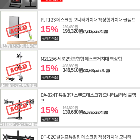
PJT123 데스크형 모니터거치대 책상형거치대 클램프
15%
230,480원
195,320원
(7,812point 적립)
판매자묶음
M21256 세로2단통합형 데스크거치대 책상형
15%
408,880원
346,510원
(13,860point 적립)
판매자묶음
DA-024T 듀얼3단 스탠드데스크형 모니터브라켓 클램
프
15%
164,820원
139,680원
(5,588point 적립)
판매자묶음
DT-02C 클램프듀얼형 데스크형 책상거치대 모니터