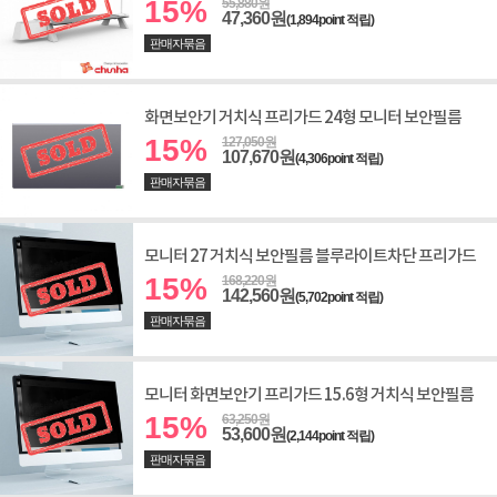
15%
55,880원
47,360원
(1,894point 적립)
판매자묶음
화면보안기 거치식 프리가드 24형 모니터 보안필름
15%
127,050원
107,670원
(4,306point 적립)
판매자묶음
모니터 27 거치식 보안필름 블루라이트차단 프리가드
15%
168,220원
142,560원
(5,702point 적립)
판매자묶음
모니터 화면보안기 프리가드 15.6형 거치식 보안필름
15%
63,250원
53,600원
(2,144point 적립)
판매자묶음