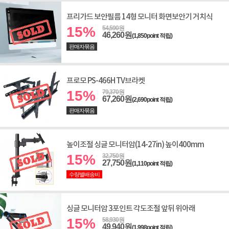
프리가드 보안필름 14형 모니터 화면보안기 거치식
15%
54,590원
46,260원
(1,850point 적립)
판매자묶음
프로모 PS-466H TV브라켓
15%
79,370원
67,260원
(2,690point 적립)
판매자묶음
높이조절 싱글 모니터암(14-27in) 높이400mm
15%
32,750원
27,750원
(1,110point 적립)
수량별배송비
싱글 모니터암 3포인트 각도조절 앞뒤 위아래
15%
58,930원
49,940원
(1,998point 적립)