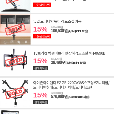
수량별배송비
듀얼 모니터암 높이 각도조절 가능
15%
125,710원
106,530원
(4,262point 적립)
수량별배송비
TV브라켓 벽걸이브라켓 상하각도조절 MH-0690B
15%
45,420원
38,490원
(1,540point 적립)
판매자묶음
아이존아이앤디 EZ GS-220C/GAS스프링/모니터암/
모니터받침대/모니터거치대/모니터스탠
15%
680,810원
576,960원
(23,078point 적립)
판매자묶음