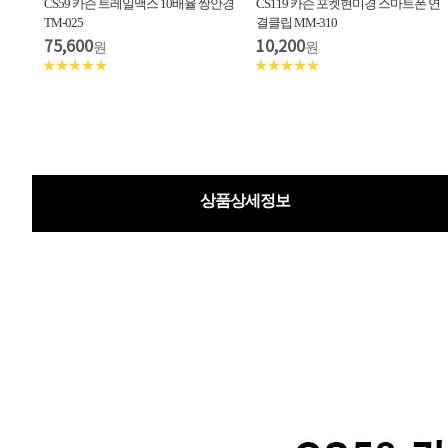
CS59 카슨 트레일맥스 10배율 쌍안경
CS119 카슨 포켓현미경 스마트폰 연
TM-025
결클립 MM-310
75,600
10,200
원
원
★★★★★
★★★★★
상품상세정보