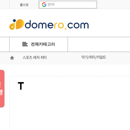
언어
홈으로
전체카테고리
악기/취미/키덜트
스포츠·레저·취미