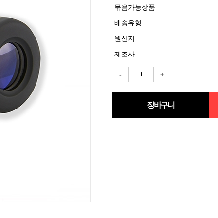
묶음가능상품
배송유형
원산지
제조사
-
+
장바구니