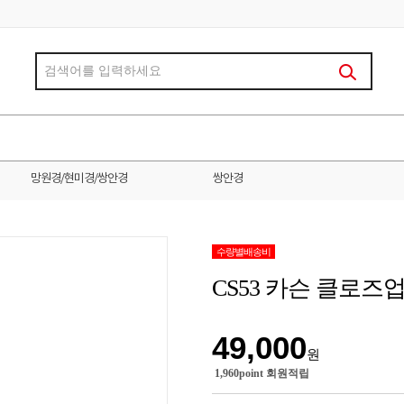
망원경/현미경/쌍안경
쌍안경
수량별배송비
CS53 카슨 클로즈업
49,000
원
1,960point 회원적립