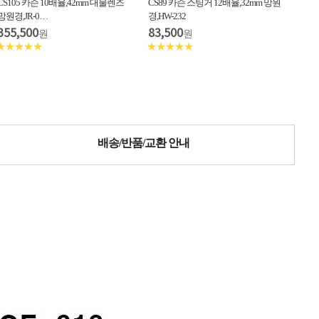
CS105 카슨 10배율,42mm 대물렌즈
CS89 카슨 스팅거 12배율,32mm 망원
망원경,JR-0…
경,HW-232
355,500
83,500
원
원
★★★★★
★★★★★
배송/반품/교환 안내