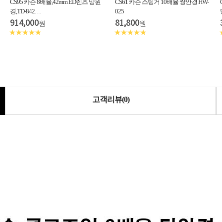
CS95 카슨 8배율,42mm ED렌즈 망원
CS61 카슨 스팅거 10배율 쌍안경 HW-
경,TD-842…
025
914,000
81,800
원
원
★★★★★
★★★★★
고객리뷰(0)